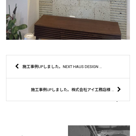
施工事例UPしました。NEXT HAUS DESIGN 株式会社中村ハウジング様 施工 高根沢町 大谷石蔵改装工事
施工事例UPしました。株式会社アイ工務店様 宇都宮ベルモール展示場