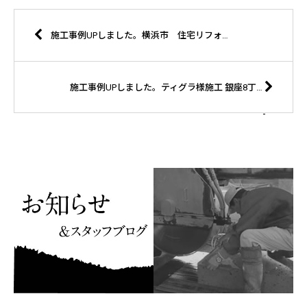
施工事例UPしました。横浜市 住宅リフォーム
施工事例UPしました。ティグラ様施工 銀座8丁目JAPAN PREMIUM LOUNGE銀座様