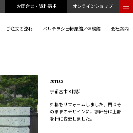
お問合せ・資料請求
オンラインショップ
ご注文の流れ
ベルテラシェ物産館／体験館
会社案内
2011.03
宇都宮市 K様邸
外構をリフォームしました。門はそ
のままのデザインに。塀部分は上部
を柵に変更しました。