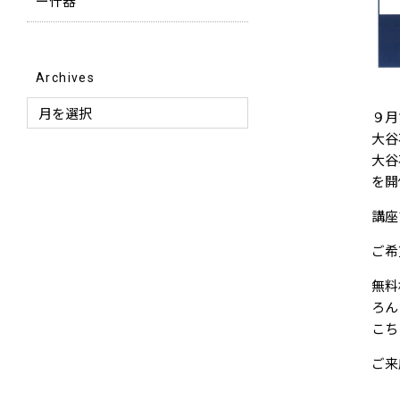
ー什器
Archives
９月
大谷
大谷
を開
講座
ご希
無料
ろん
こち
ご来