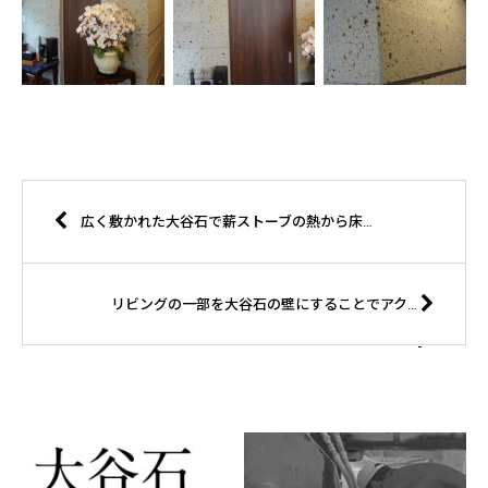
広く敷かれた大谷石で薪ストーブの熱から床を守ります（さくら市F様邸）
リビングの一部を大谷石の壁にすることでアクセントを（宇都宮市Ｍ様邸）