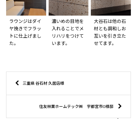
ラウンジはダイ
濃いめの目地を
大谷石は他の石
ヤ挽きでフラッ
入れることでメ
材とも調和しお
トに仕上げまし
リハリをつけて
互いを引き立た
た。
います。
せてます。
三重県 谷石材 久居店様
住友林業ホームテック㈱ 宇都宮市O様邸