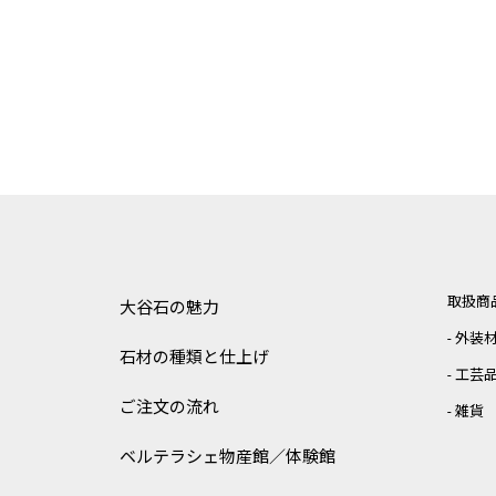
取扱商
大谷石の魅力
外装
石材の種類と仕上げ
工芸
ご注文の流れ
雑貨
ベルテラシェ
物産館／体験館