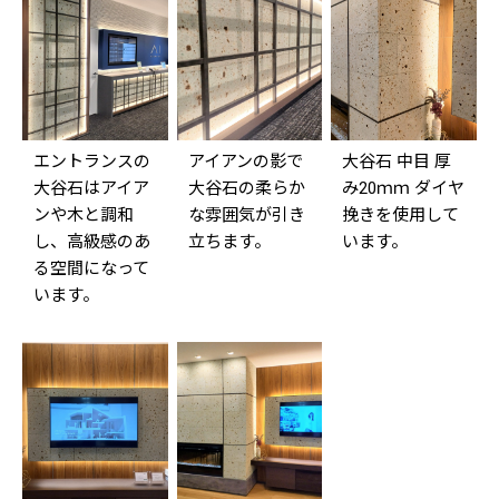
エントランスの
アイアンの影で
大谷石 中目 厚
大谷石はアイア
大谷石の柔らか
み20ｍｍ ダイヤ
ンや木と調和
な雰囲気が引き
挽きを使用して
し、高級感のあ
立ちます。
います。
る空間になって
います。