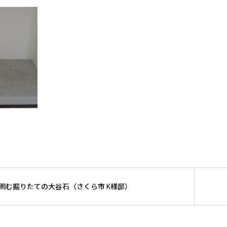
む掘りたての大谷石（さくら市 K様邸）