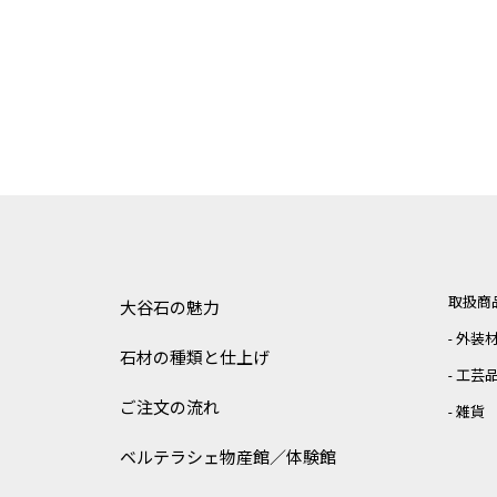
取扱商
大谷石の魅力
外装
石材の種類と仕上げ
工芸
ご注文の流れ
雑貨
ベルテラシェ
物産館／体験館