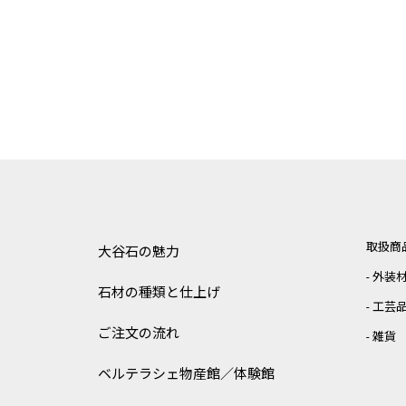
取扱商
大谷石の魅力
外装
石材の種類と仕上げ
工芸
ご注文の流れ
雑貨
ベルテラシェ
物産館／体験館