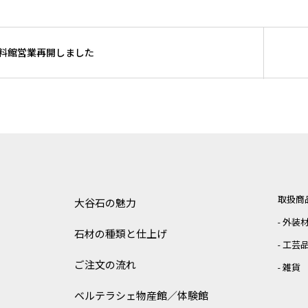
料館営業再開しました
取扱商
大谷石の魅力
外装
石材の種類と仕上げ
工芸
ご注文の流れ
雑貨
ベルテラシェ
物産館／体験館