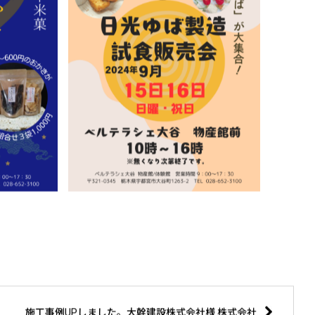
施工事例UPしました。大幹建設株式会社様 株式会社興建様施工 泉が丘小学校・今泉小学校・城東小学校 屋外水飲み場外装工事