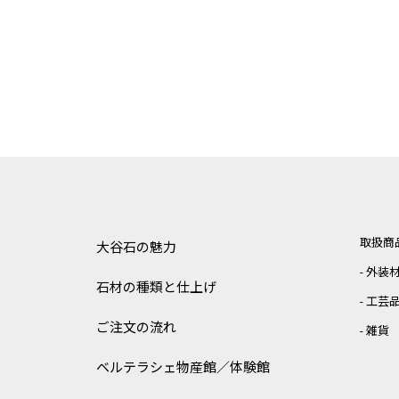
取扱商
大谷石の魅力
外装
石材の種類と仕上げ
工芸
ご注文の流れ
雑貨
ベルテラシェ
物産館／体験館