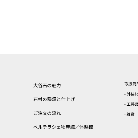
取扱商
大谷石の魅力
外装
石材の種類と仕上げ
工芸
ご注文の流れ
雑貨
ベルテラシェ
物産館／体験館