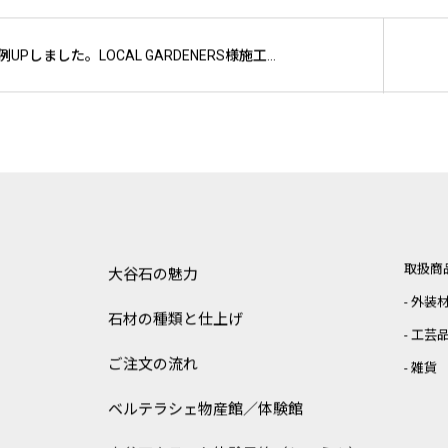
施工事例UPしました。LOCAL GARDENERS様施工 セキスイハイム様 宇都宮市新築分譲住宅
取扱商
大谷石の魅力
外装
石材の種類と仕上げ
工芸
ご注文の流れ
雑貨
ベルテラシェ
物産館／体験館