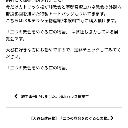
割引にて販売開始されました。
今だけカトリック松が峰教会と宇都宮聖ヨハネ教会の外観内
部投影図を描いた特製トートバッグもついてきます。
こちらはベルテラシェ物産館/体験館でもご購入頂けます。
「二つの教会をめぐる石の物語」 は弊社も協力している展
覧会です。
大谷石好きな方にお勧めですので、是非チェックしてみてく
ださい。
「二つの教会をめぐる石の物語」
施工事例UPしました。積水ハウス様施工 宇都宮市新築マンション
【大谷石建造物】「二つの教会をめぐる石の物語」 宇都宮美術館様 開館25周年記念 展覧会が開幕しました。