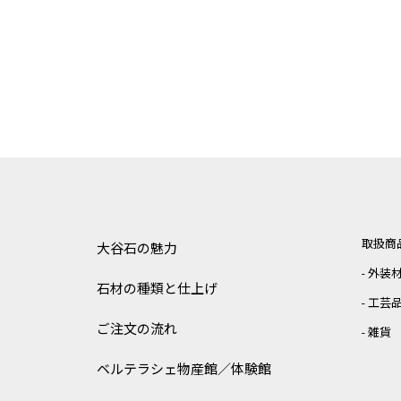
取扱商
大谷石の魅力
外装
石材の種類と仕上げ
工芸
ご注文の流れ
雑貨
ベルテラシェ
物産館／体験館