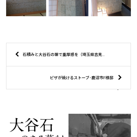
石積みと大谷石の塀で重厚感を（埼玉県吉見町S様邸）
ピザが焼けるストーブ･鹿沼市F様邸