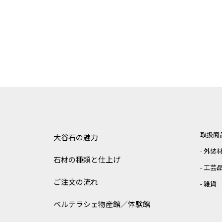
取扱商
大谷石の魅力
外装
石材の種類と仕上げ
工芸
ご注文の流れ
雑貨
ベルテラシェ
物産館／体験館