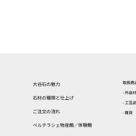
取扱商
大谷石の魅力
外装
石材の種類と仕上げ
工芸
ご注文の流れ
雑貨
ベルテラシェ
物産館／体験館