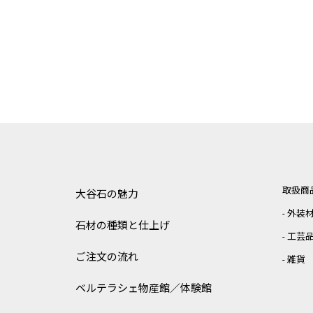
取扱商
大谷石の魅力
外装
石材の種類と仕上げ
工芸
ご注文の流れ
雑貨
ベルテラシェ
物産館／体験館