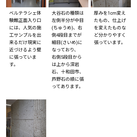
ベルテラシェ体
大谷石の種類は
厚みを1cm変え
験館正面入り口
左側半分が中目
たもの、仕上げ
には、人気の施
(ちゅうめ)、右
を変えたものな
工サンプルを出
側4段目までが
ど分かりやすく
来るだけ現実に
細目(さいめ)に
張っています。
近づけるよう壁
なっており、
に張っていま
右側5段目から
す。
は上から深岩
石、十和田市、
芦野石の順に張
ってあります。