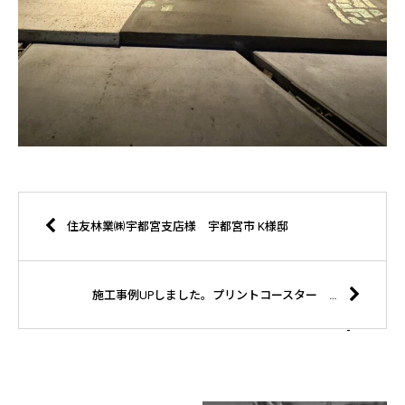
住友林業㈱宇都宮支店様 宇都宮市 K様邸
施工事例UPしました。プリントコースター 香港 b.a.r. EXECUTIVE BAR様