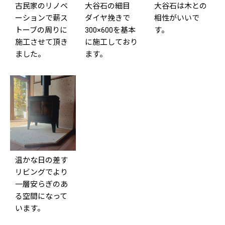
古民家のリノベ
大谷石の細目
大谷石は木との
ーションで薪ス
ダイヤ挽きで
相性がいいで
トーブの周りに
300×600を基本
す。
施工させて頂き
に施工しており
ました。
ます。
温かな日の差す
リビングでより
一層安らぎのあ
る空間になって
います。