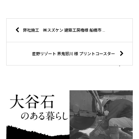
弊社施工 ㈱スズケン 建築工房櫓様 船橋市 オープンハウス
星野リゾート 界鬼怒川 様 プリントコースター