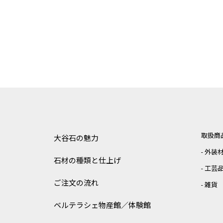
取扱商
大谷石の魅力
外装
石材の種類と仕上げ
工芸
ご注文の流れ
雑貨
ベルテラシェ
物産館／体験館