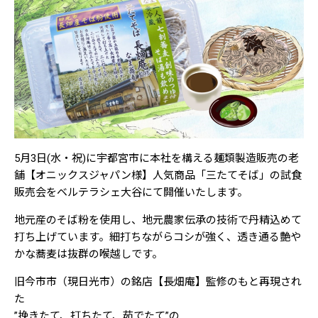
5月3日(水・祝)に宇都宮市に本社を構える麺類製造販売の老
舗【オニックスジャパン様】人気商品「三たてそば」の試食
販売会をベルテラシェ大谷にて開催いたします。
地元産のそば粉を使用し、地元農家伝承の技術で丹精込めて
打ち上げています。細打ちながらコシが強く、透き通る艶や
かな蕎麦は抜群の喉越しです。
旧今市市（現日光市）の銘店【長畑庵】監修のもと再現され
た
”挽きたて、打ちたて、茹でたて”の