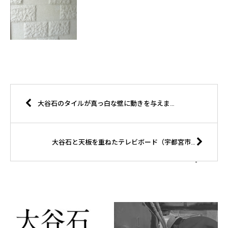
大谷石のタイルが真っ白な壁に動きを与えます（宇都宮市Y様邸）
大谷石と天板を重ねたテレビボード（宇都宮市N邸）