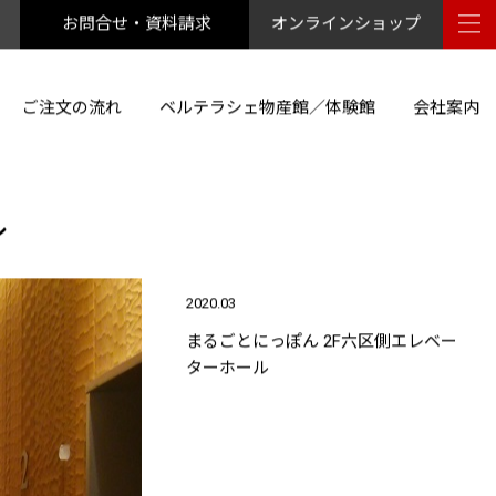
お問合せ・資料請求
オンラインショップ
ご注文の流れ
ベルテラシェ物産館／体験館
会社案内
ル
2020.03
まるごとにっぽん 2F六区側エレベー
ターホール