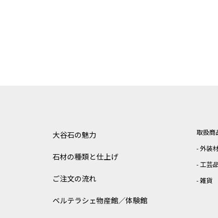
取扱商
大谷石の魅力
外装
石材の種類と仕上げ
工芸
ご注文の流れ
雑貨
ベルテラシェ
物産館／体験館